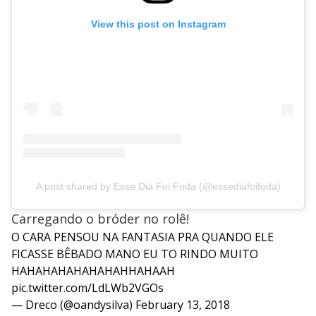
View this post on Instagram
A post shared by Esse Dia Foi Foda (@essediafoifoda)
Carregando o bróder no rolê!
O CARA PENSOU NA FANTASIA PRA QUANDO ELE
FICASSE BÊBADO MANO EU TO RINDO MUITO
HAHAHAHAHAHAHAHHAHAAH
pic.twitter.com/LdLWb2VGOs
— Dreco (@oandysilva)
February 13, 2018