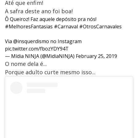
Até que enfim!
A safra deste ano foi boa!
Ô Queiroz! Faz aquele depósito pra nós!
#MelhoresFantasias
#Carnaval
#OtrosCarnavales
Via
@insquerdismo
no Instagram
pic.twitter.com/fbozYDY94T
— Mídia NINJA (@MidiaNINJA)
February 25, 2019
O nome dela é...
Porque adulto curte mesmo isso...