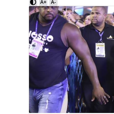
A+
A-