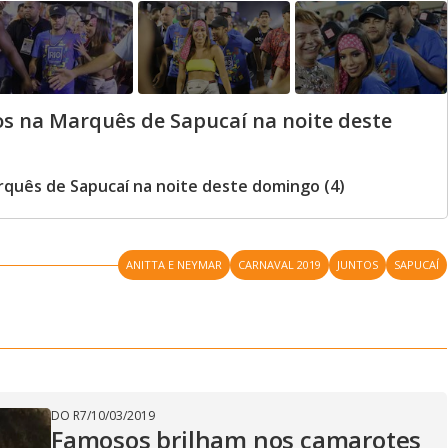
s na Marquês de Sapucaí na noite deste
quês de Sapucaí na noite deste domingo (4)
ANITTA E NEYMAR
CARNAVAL 2019
JUNTOS
SAPUCAÍ
DO R7
/
10/03/2019
Famosos brilham nos camarotes