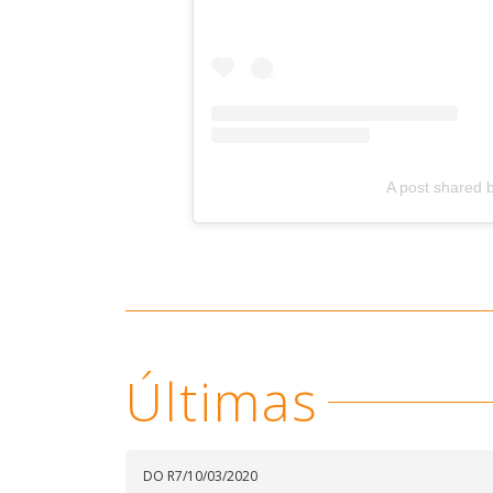
A post shared 
Últimas
DO R7
/
10/03/2020