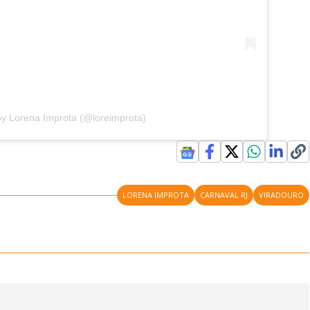
by Lorena Improta (@loreimprota)
LORENA IMPROTA
CARNAVAL RJ
VIRADOURO