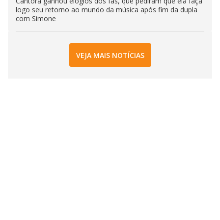
Cantora ganhou elogios dos fãs, que pediram que ela faça
logo seu retorno ao mundo da música após fim da dupla
com Simone
VEJA MAIS NOTÍCIAS