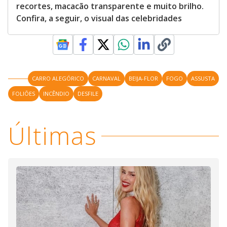
recortes, macacão transparente e muito brilho.
Confira, a seguir, o visual das celebridades
CARRO ALEGÓRICO
CARNAVAL
BEIJA-FLOR
FOGO
ASSUSTA
FOLIÕES
INCÊNDIO
DESFILE
Últimas