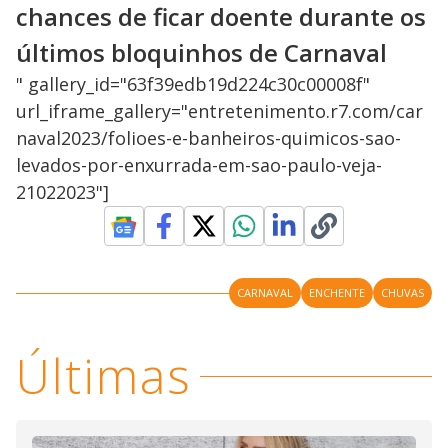
chances de ficar doente durante os
últimos bloquinhos de Carnaval
" gallery_id="63f39edb19d224c30c00008f"
url_iframe_gallery="entretenimento.r7.com/car
naval2023/folioes-e-banheiros-quimicos-sao-
levados-por-enxurrada-em-sao-paulo-veja-
21022023"]
CARNAVAL
ENCHENTE
CHUVAS
Últimas