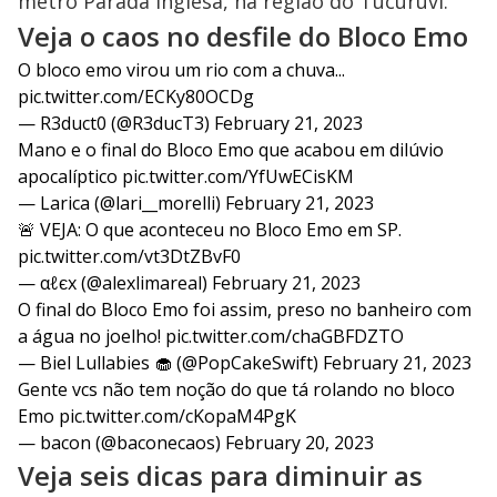
metrô Parada Inglesa, na região do Tucuruvi.
Veja o caos no desfile do Bloco Emo
O bloco emo virou um rio com a chuva...
pic.twitter.com/ECKy80OCDg
— R3duct0 (@R3ducT3)
February 21, 2023
Mano e o final do Bloco Emo que acabou em dilúvio
apocalíptico
pic.twitter.com/YfUwECisKM
— Larica (@lari__morelli)
February 21, 2023
🚨 VEJA: O que aconteceu no Bloco Emo em SP.
pic.twitter.com/vt3DtZBvF0
— αℓєx (@alexlimareal)
February 21, 2023
O final do Bloco Emo foi assim, preso no banheiro com
a água no joelho!
pic.twitter.com/chaGBFDZTO
— Biel Lullabies 🧁 (@PopCakeSwift)
February 21, 2023
Gente vcs não tem noção do que tá rolando no bloco
Emo
pic.twitter.com/cKopaM4PgK
— bacon (@baconecaos)
February 20, 2023
Veja seis dicas para diminuir as