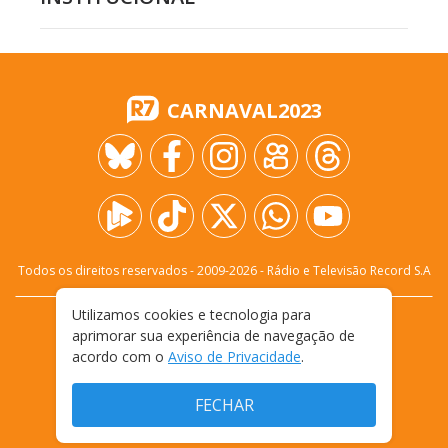
CARNAVAL2023
Todos os direitos reservados - 2009-
2026
- Rádio e Televisão Record S.A
Utilizamos cookies e tecnologia para
CARREIRA
FALE CONOSCO
PRIVACIDADE
aprimorar sua experiência de navegação de
TERMOS E CONDIÇÕES DE USO
acordo com o
Aviso de Privacidade
.
FECHAR