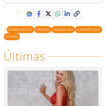
.
ADRIANE GALISTEU
CARNAVAL
CARNAVAL 2023
ALEXANDRE IODICE
VITTORIO
Últimas