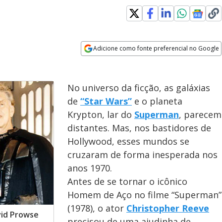
Adicione como fonte preferencial no Google
Opens in new window
No universo da ficção, as galáxias
de
“Star Wars”
e o planeta
Krypton, lar do
Superman
, parecem
distantes. Mas, nos bastidores de
Hollywood, esses mundos se
cruzaram de forma inesperada nos
anos 1970.
Antes de se tornar o icônico
Homem de Aço no filme “Superman”
(1978), o ator
Christopher Reeve
vid Prowse
precisou de uma ajudinha de