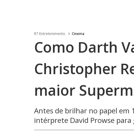
R7 Entretenimento
Cinema
Como Darth Va
Christopher R
maior Superma
Antes de brilhar no papel em
intérprete David Prowse para