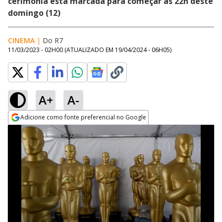
cerimônia está marcada para começar às 22h deste
domingo (12)
CINEMA
|
Do R7
11/03/2023 - 02H00
(ATUALIZADO EM
19/04/2024 - 06H05
)
A+
A-
Adicione como fonte preferencial no Google
Opens in new window