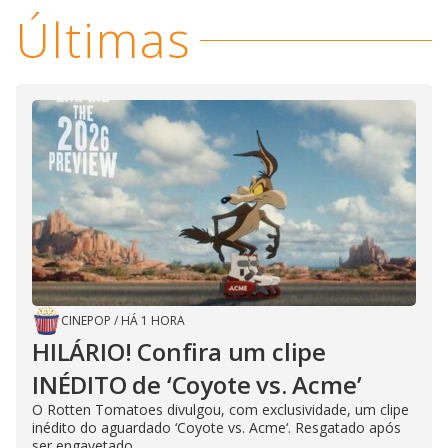
V
u
d
Últimas
o
i
d
e
o
CINEPOP
/
HÁ 1 HORA
HILÁRIO! Confira um clipe
INÉDITO de ‘Coyote vs. Acme’
O Rotten Tomatoes divulgou, com exclusividade, um clipe
inédito do aguardado ‘Coyote vs. Acme‘. Resgatado após
ser engavetado...