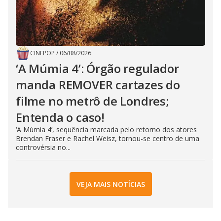
CINEPOP
/
06/08/2026
‘A Múmia 4’: Órgão regulador
manda REMOVER cartazes do
filme no metrô de Londres;
Entenda o caso!
‘A Múmia 4’, sequência marcada pelo retorno dos atores
Brendan Fraser e Rachel Weisz, tornou-se centro de uma
controvérsia no...
VEJA MAIS NOTÍCIAS