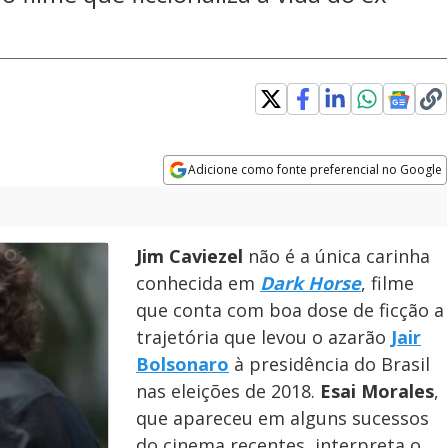
 window
Adicione como fonte preferencial no Google
Opens in new window
Jim Caviezel
não é a única carinha
conhecida em
Dark Horse
, filme
que conta com boa dose de ficção a
trajetória que levou o azarão
Jair
Bolsonaro
à presidência do Brasil
nas eleições de 2018.
Esai Morales
,
que apareceu em alguns sucessos
do cinema recentes, interpreta o