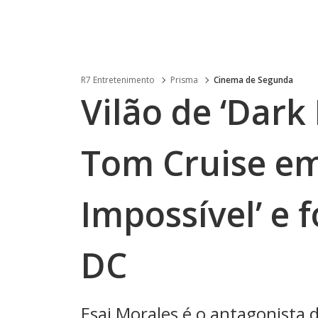
R7 Entretenimento
Prisma
Cinema de Segunda
Vilão de ‘Dark
Tom Cruise em
Impossível’ e 
DC
Esai Morales é o antagonista do