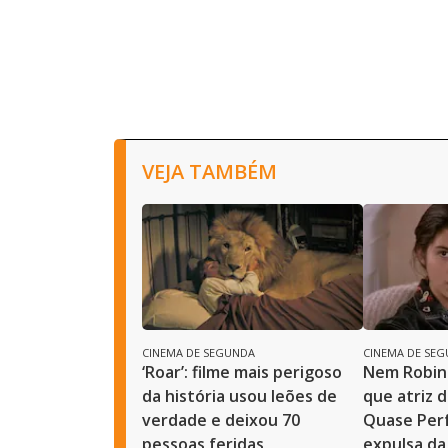
VEJA TAMBÉM
CINEMA DE SEGUNDA
CINEMA DE SE
‘Roar’: filme mais perigoso
Nem Robin 
da história usou leões de
que atriz 
verdade e deixou 70
Quase Perf
pessoas feridas
expulsa da