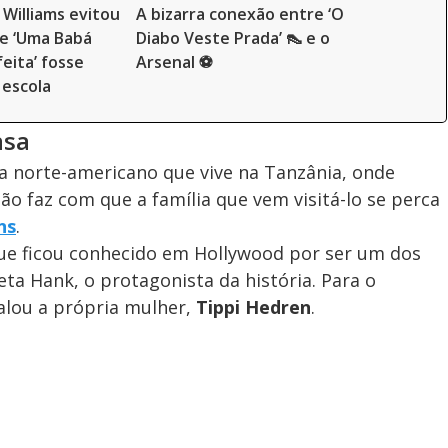
Williams evitou
A bizarra conexão entre ‘O
de ‘Uma Babá
Diabo Veste Prada’ 👠 e o
eita’ fosse
Arsenal ⚽
 escola
asa
ta norte-americano que vive na Tanzânia, onde
ão faz com que a família que vem visitá-lo se perca
ns
.
 que ficou conhecido em Hollywood por ser um dos
reta Hank, o protagonista da história. Para o
calou a própria mulher,
Tippi Hedren
.