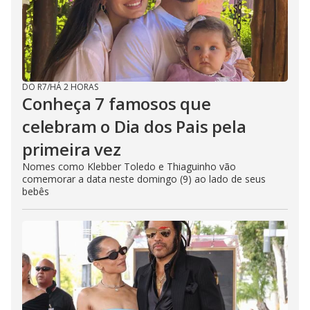
d
e
DO R7
/
HÁ 2 HORAS
o
Conheça 7 famosos que
celebram o Dia dos Pais pela
primeira vez
Nomes como Klebber Toledo e Thiaguinho vão
comemorar a data neste domingo (9) ao lado de seus
bebês