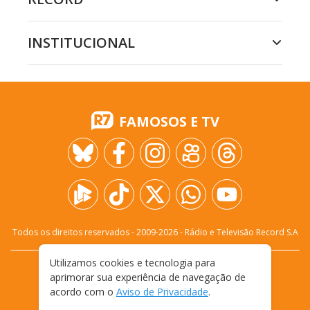
INSTITUCIONAL
FAMOSOS E TV
Todos os direitos reservados - 2009-
2026
- Rádio e Televisão Record S.A
Utilizamos cookies e tecnologia para
CARREIRA
FALE CONOSCO
PRIVACIDADE
aprimorar sua experiência de navegação de
TERMOS E CONDIÇÕES DE USO
acordo com o
Aviso de Privacidade
.