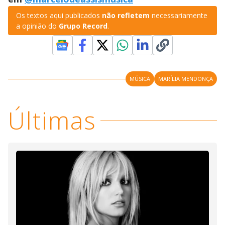
Os textos aqui publicados
não refletem
necessariamente
a opinião do
Grupo Record
.
MÚSICA
MARÍLIA MENDONÇA
Últimas