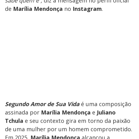
sabe quem é”,
diz a mensagem no perfil oficial
de
Marília Mendonça
no
Instagram
.
Segundo Amor de Sua Vida
é uma composição
assinada por
Marília Mendonça
e
Juliano
Tchula
e seu contexto gira em torno da paixão
de uma mulher por um homem comprometido.
Em 2025,
Marília Mendonça
alcançou a