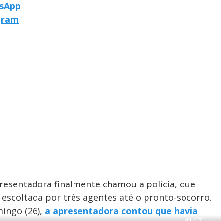
tsApp
egram
apresentadora finalmente chamou a polícia, que
 escoltada por três agentes até o pronto-socorro.
mingo (26),
a apresentadora contou que havia
R
-
41:17