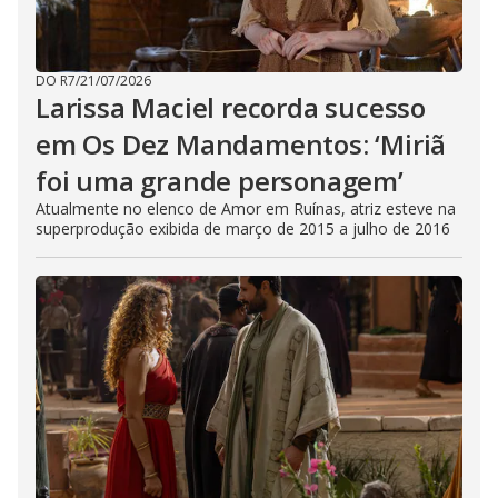
DO R7
/
21/07/2026
Larissa Maciel recorda sucesso
em Os Dez Mandamentos: ‘Miriã
foi uma grande personagem’
Atualmente no elenco de Amor em Ruínas, atriz esteve na
superprodução exibida de março de 2015 a julho de 2016