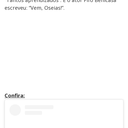
“Tantos aprendizados”. E o ator Fifo Benicasa
escreveu: “Vem, Oseias!”.
Confira: