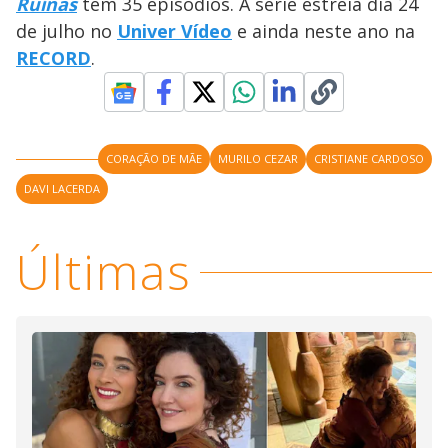
Ruínas
tem 35 episódios. A série estreia dia 24
de julho no
Univer Vídeo
e ainda neste ano na
RECORD
.
CORAÇÃO DE MÃE
MURILO CEZAR
CRISTIANE CARDOSO
DAVI LACERDA
Últimas