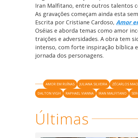
Iran Malfitano, entre outros talentos 
As gravações começam ainda esta seman
Escrita por Cristiane Cardoso,
Amor e
Oséias e aborda temas como amor incon
traições e adversidades. A obra tem 
intenso, com forte inspiração bíblic
jornada dos personagens.
AMOR EM RUÍNAS
JULIANA SILVEIRA
ZÉCARLOS MA
DALTON VIGH
RAPHAEL VIANNA
IRAN MALFITANO
SER
Últimas