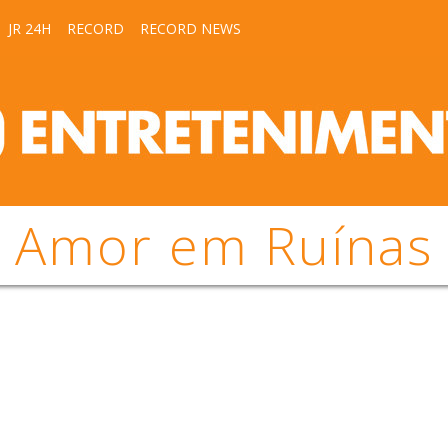
JR 24H
RECORD
RECORD NEWS
Amor em Ruínas