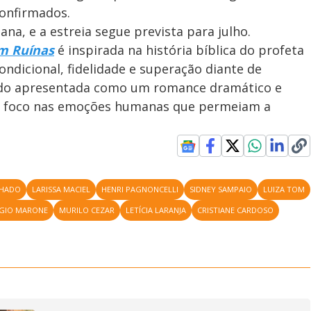
confirmados.
a, e a estreia segue prevista para julho.
m Ruínas
é inspirada na história bíblica do profeta
dicional, fidelidade e superação diante de
sido apresentada como um romance dramático e
a e foco nas emoções humanas que permeiam a
CHADO
LARISSA MACIEL
HENRI PAGNONCELLI
SIDNEY SAMPAIO
LUIZA TOM
GIO MARONE
MURILO CEZAR
LETÍCIA LARANJA
CRISTIANE CARDOSO