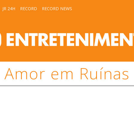
JR 24H
RECORD
RECORD NEWS
Amor em Ruínas