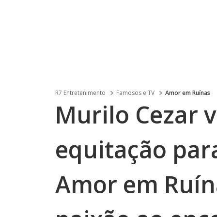
R7 Entretenimento
Famosos e TV
Amor em Ruínas
Murilo Cezar v
equitação par
Amor em Ruína