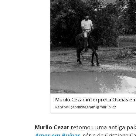
Murilo Cezar interpreta Oseias e
Reprodução/Instagram @murilo_cz
Murilo Cezar
retomou uma antiga paix
Amor em Ruínas
, série de Cristiane 