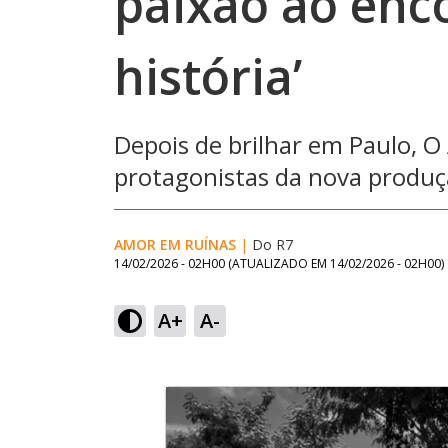
paixão ao enc
história’
Depois de brilhar em Paulo, O
protagonistas da nova produçã
AMOR EM RUÍNAS
|
Do R7
14/02/2026 - 02H00
(ATUALIZADO EM
14/02/2026 - 02H00
)
A+
A-