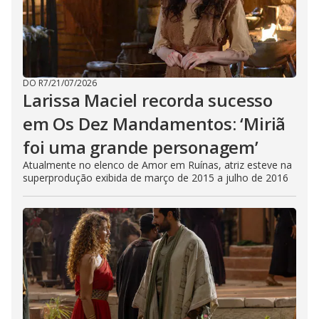
DO R7
/
21/07/2026
Larissa Maciel recorda sucesso
em Os Dez Mandamentos: ‘Miriã
foi uma grande personagem’
Atualmente no elenco de Amor em Ruínas, atriz esteve na
superprodução exibida de março de 2015 a julho de 2016