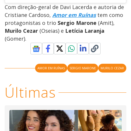
Com direção-geral de Davi Lacerda e autoria de
Cristiane Cardoso,
Amor em Ruínas
tem como
protagonistas o trio
Sergio Marone
(Amit),
Murilo Cezar
(Oseias) e
Letícia Laranja
(Gomer).
AMOR EM RUÍNAS
SERGIO MARONE
MURILO CEZAR
Últimas