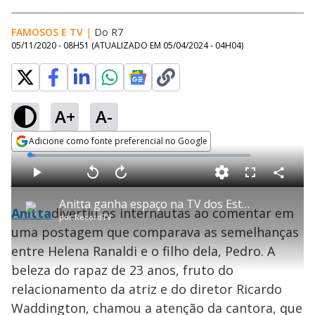
FAMOSOS E TV
|
Do R7
05/11/2020 - 08H51
(ATUALIZADO EM
05/04/2024 - 04H04
)
A+
A-
Adicione como fonte preferencial no Google
Opens in new window
L
o
a
d
C
P
V
A
P
F
e
o
l
o
v
u
d
m
a
l
a
l
:
Anitta ganha espaço na TV dos Estados Unidos
p
y
t
n
l
2
Anitta
divertiu os internautas ao comentar em
a
a
ç
s
.
por
RecordTV
r
r
a
c
4
t
1
r
l
r
3
uma postagem que comparava as semelhanças
i
0
1
e
%
l
s
0
e
h
entre Helena Ranaldi e o filho dela, Pedro. A
e
s
n
a
g
e
r
u
g
beleza do rapaz de 23 anos, fruto do
n
u
a
d
n
o
d
relacionamento da atriz e do diretor Ricardo
s
o
s
Waddington, chamou a atenção da cantora, que