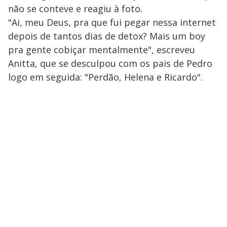
y
não se conteve e reagiu à foto.
"Ai, meu Deus, pra que fui pegar nessa internet
M
V
u
d
depois de tantos dias de detox? Mais um boy
o
pra gente cobiçar mentalmente", escreveu
i
Anitta, que se desculpou com os pais de Pedro
logo em seguida: "Perdão, Helena e Ricardo".
d
e
o