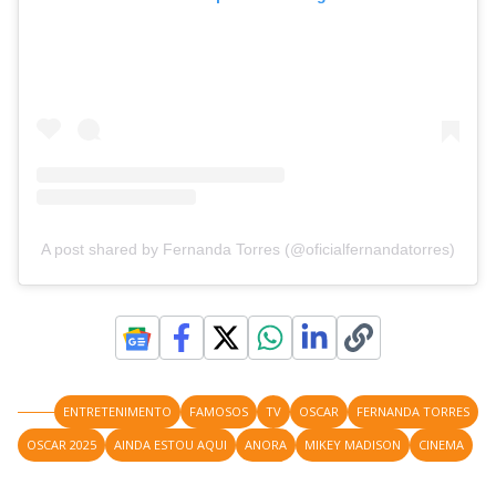
A post shared by Fernanda Torres (@oficialfernandatorres)
ENTRETENIMENTO
FAMOSOS
TV
OSCAR
FERNANDA TORRES
OSCAR 2025
AINDA ESTOU AQUI
ANORA
MIKEY MADISON
CINEMA