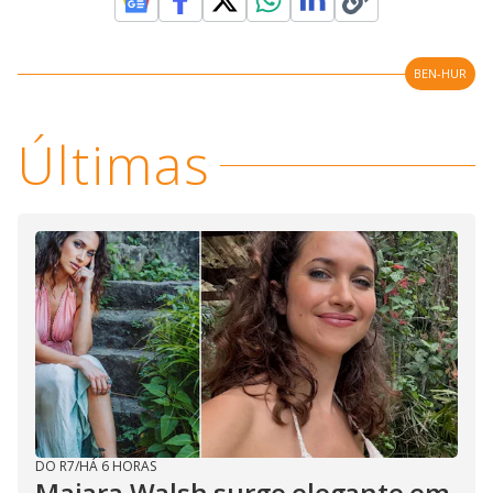
BEN-HUR
Últimas
DO R7
/
HÁ 6 HORAS
Maiara Walsh surge elegante em