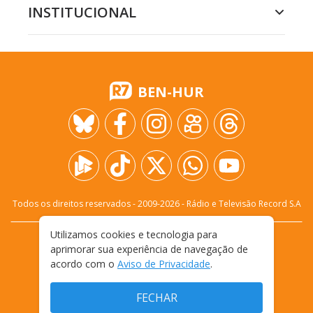
INSTITUCIONAL
BEN-HUR
Todos os direitos reservados - 2009-
2026
- Rádio e Televisão Record S.A
Utilizamos cookies e tecnologia para
CARREIRA
FALE CONOSCO
PRIVACIDADE
aprimorar sua experiência de navegação de
TERMOS E CONDIÇÕES DE USO
acordo com o
Aviso de Privacidade
.
FECHAR