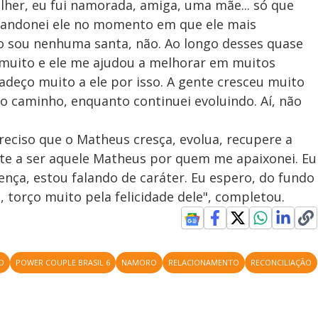
lher, eu fui namorada, amiga, uma mãe... só que
bandonei ele no momento em que ele mais
ão sou nenhuma santa, não. Ao longo desses quase
 muito e ele me ajudou a melhorar em muitos
gradeço muito a ele por isso. A gente cresceu muito
do caminho, enquanto continuei evoluindo. Aí, não
reciso que o Matheus cresça, evolua, recupere a
volte a ser aquele Matheus por quem me apaixonei. Eu
nça, estou falando de caráter. Eu espero, do fundo
 torço muito pela felicidade dele", completou.
O
POWER COUPLE BRASIL 6
NAMORO
RELACIONAMENTO
RECONCILIAÇÃO