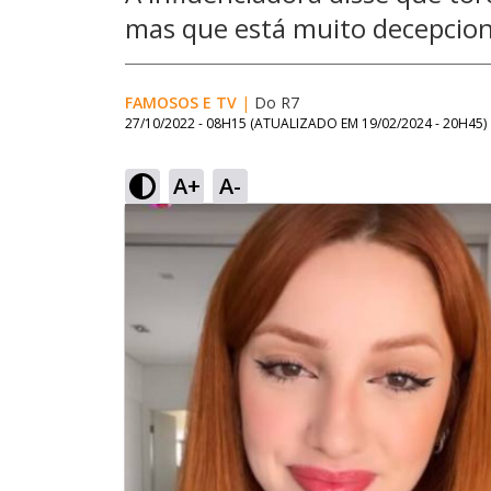
mas que está muito decepcio
FAMOSOS E TV
|
Do R7
27/10/2022 - 08H15
(ATUALIZADO EM
19/02/2024 - 20H45
)
A+
A-