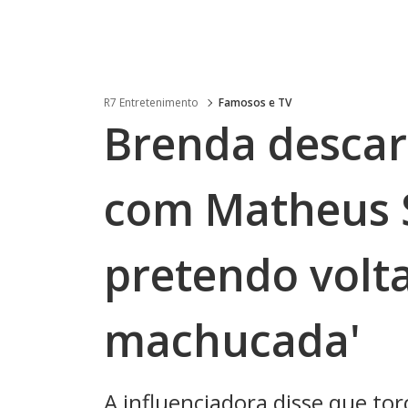
R7 Entretenimento
Famosos e TV
Brenda descar
com Matheus 
pretendo volta
machucada'
A influenciadora disse que tor