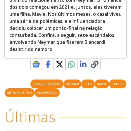
o fim do relacionamento com Neymar. O romance
dos dois começou em 2021 e, juntos, eles tiveram
uma filha, Mavie. Nos últimos meses, o casal viveu
uma série de polêmicas, e a influenciadora
decidiu colocar um ponto-final na relação
conturbada. Confira, a seguir, sete escândalos
envolvendo Neymar que fizeram Biancardi
desistir do namoro
BRUNA BIANCARDI
NEYMAR
FILHA
MAVIE
2 MESES
RETROSPECTIVA
ANIVERSÁRIO
Últimas