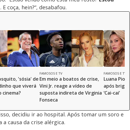
o
. E coça, hein?“, desabafou.
FAMOSOS E TV
FAMOSOS E TV
quito, 'sósia' de
Em meio a boatos de crise,
Luana Piov
inho que viverá
Vini Jr. reage a vídeo de
após briga 
o cinema?
suposta indireta de Virginia
‘Cai-cai’
Fonseca
isso, decidiu ir ao hospital. Após tomar um soro e
 a causa da crise alérgica.