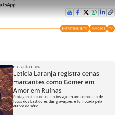
i
t
l
e
r
hatsApp
i
e
-
e
l
l
n
s
i
e
V
h
n
n
e
a
-
i
l
r
P
o
i
c
n
c
i
t
d
u
g
a
a
r
ENTRETENIMENTO
FAMOSOS
TV
d
e
e
T
i
m
y
e
DO R7
/
HÁ 1 HORA
V
Letícia Laranja registra cenas
marcantes como Gomer em
Amor em Ruínas
i
Protagonista publicou no Instagram um compilado de
fotos dos bastidores das gravações e foi notada pela
autora da série