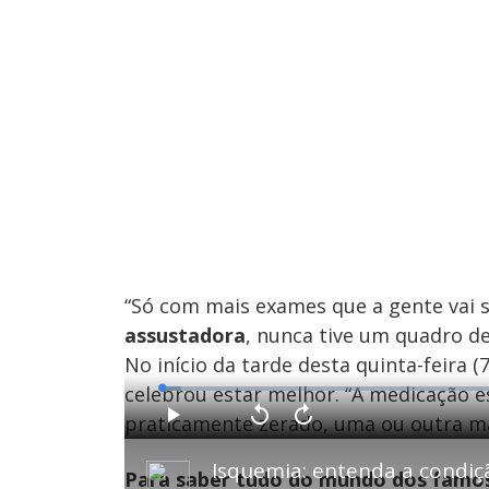
“Só com mais exames que a gente vai s
assustadora
, nunca tive um quadro d
No início da tarde desta quinta-feira (
celebrou estar melhor. “A medicação e
L
o
a
praticamente zerado, uma ou outra ma
d
P
V
A
e
l
o
v
d
a
l
a
:
y
t
n
2
Para saber tudo do mundo dos famo
a
ç
.
r
a