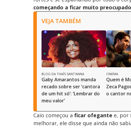
começando a ficar muito preocupad
VEJA TAMBÉM
BLOG DA THAÍS SANT'ANNA
CINEMA
Gaby Amarantos manda
Quem é Mos
recado sobre ser ‘cantora
Zeca Pagod
de um hit só’: ‘Lembrar do
o cantor n
meu valor’
Caio começou a
ficar ofegante
e, por 
melhorar, ele disse que ainda não sabia