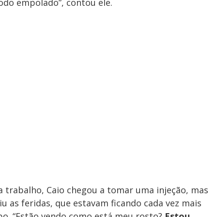
todo empolado”, contou ele.
a trabalho, Caio chegou a tomar uma injeção, mas
ibiu as feridas, que estavam ficando cada vez mais
rpo. “Estão vendo como está meu rosto?
Estou