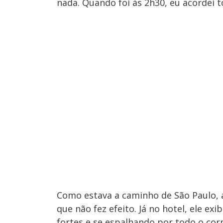
nada. Quando foi às 2h30, eu acordei 
Como estava a caminho de São Paulo, 
que não fez efeito. Já no hotel, ele ex
fortes e se espalhando por todo o co