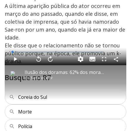
A última aparição pública do ator ocorreu em
março do ano passado, quando ele disse, em
coletiva de imprensa, que só havia namorado
Sae-ron por um ano, quando ela já era maior de
idade.
Ele disse que o relacionamento não se tornou
público porque, na época, ele promovia um k-
L
o
a
drama.
S
d
u
C
P
V
A
P
F
e
b
o
l
o
v
u
d
t
m
a
l
a
l
:
Ilusão dos doramas: 62% dos moradores de Seul, na Coreia do Sul, se queixam de isolamento
i
p
y
t
n
l
1
Busque no R7
t
a
a
ç
s
.
por
Famosos e TV
l
r
r
a
c
0
e
t
1
r
l
r
6
s
i
0
1
e
%
l
s
0
e
h
e
s
n
a
g
e
r
Coreia do Sul
u
g
n
u
a
d
n
o
d
s
o
Morte
s
y
Polícia