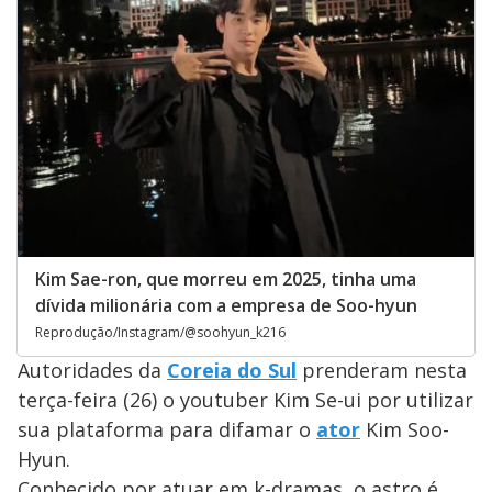
Kim Sae-ron, que morreu em 2025, tinha uma
dívida milionária com a empresa de Soo-hyun
Reprodução/Instagram/@soohyun_k216
Autoridades da
Coreia do Sul
prenderam nesta
terça-feira (26) o youtuber Kim Se-ui por utilizar
sua plataforma para difamar o
ator
Kim Soo-
Hyun.
Conhecido por atuar em k-dramas, o astro é