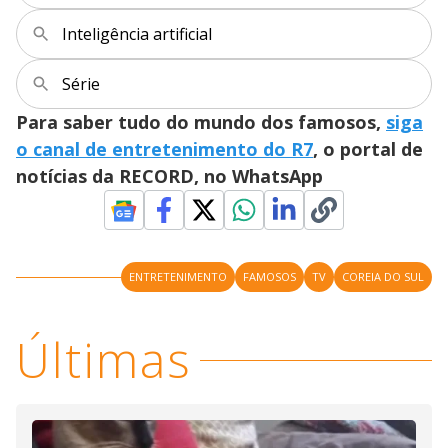
M
V
u
d
Inteligência artificial
o
i
Série
Para saber tudo do mundo dos famosos,
siga
d
o canal de entretenimento do R7
, o portal de
notícias da RECORD, no WhatsApp
e
o
ENTRETENIMENTO
FAMOSOS
TV
COREIA DO SUL
Últimas