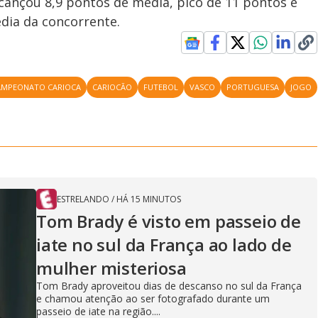
cançou 8,9 pontos de média, pico de 11 pontos e
dia da concorrente.
AMPEONATO CARIOCA
CARIOCÃO
FUTEBOL
VASCO
PORTUGUESA
JOGO
ESTRELANDO
/
HÁ 15 MINUTOS
Tom Brady é visto em passeio de
iate no sul da França ao lado de
mulher misteriosa
Tom Brady aproveitou dias de descanso no sul da França
e chamou atenção ao ser fotografado durante um
passeio de iate na região....