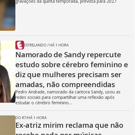
gravações da quinta temporada, prevista para 2027
ESTRELANDO
/
HÁ 1 HORA
Namorado de Sandy repercute
estudo sobre cérebro feminino e
diz que mulheres precisam ser
amadas, não compreendidas
Pedro Andrade, namorado da cantora Sandy, usou as
redes sociais para compartilhar uma reflexão após
estudar o cérebro feminino....
DO R7
/
HÁ 1 HORA
Ex-atriz mirim reclama que não
recebe nada por músicas