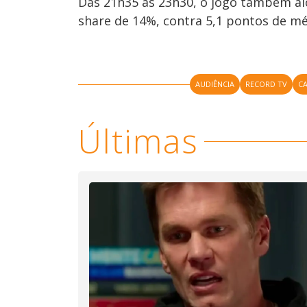
Das 21h35 às 23h30, o jogo também al
share de 14%, contra 5,1 pontos de mé
AUDIÊNCIA
RECORD TV
C
Últimas