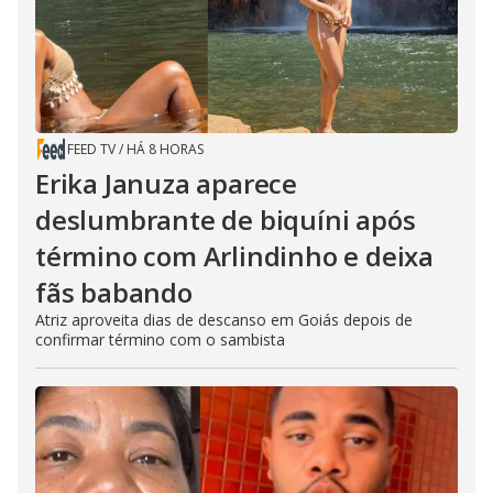
FEED TV
/
HÁ 8 HORAS
Erika Januza aparece
deslumbrante de biquíni após
término com Arlindinho e deixa
fãs babando
Atriz aproveita dias de descanso em Goiás depois de
confirmar término com o sambista