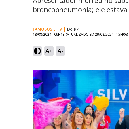
Apresentador morreu no sábad
broncopneumonia; ele estava
FAMOSOS E TV
|
Do R7
18/08/2024 - 09H13
(ATUALIZADO EM
29/08/2024 - 15H06
)
A+
A-