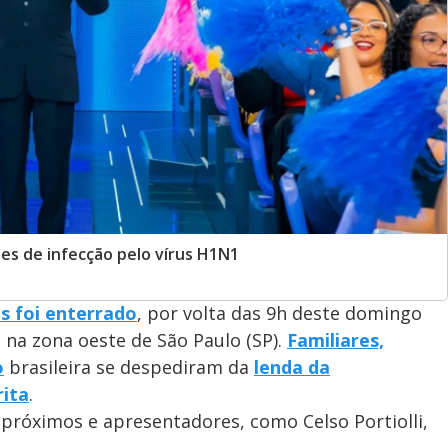
ões de infecção pelo vírus H1N1
s foi enterrado
, por volta das 9h deste domingo
, na zona oeste de São Paulo (SP).
Familiares,
o
brasileira se despediram da
lenda da
ita
.
 próximos e apresentadores, como Celso Portiolli,