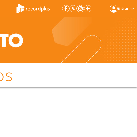
Entrar
os