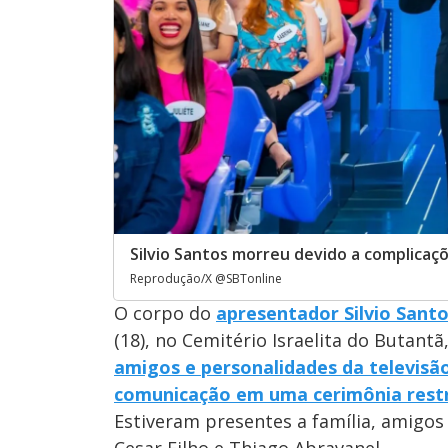
Silvio Santos morreu devido a complicaç
Reprodução/X @SBTonline
O corpo do
apresentador Silvio Santo
(18), no Cemitério Israelita do Butantã
amigos e personalidades da televisã
comunicação em uma cerimônia restr
Estiveram presentes a família, amigos