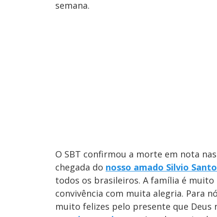
s
o
semana.
s
M
u
d
o
O SBT confirmou a morte em nota nas r
chegada do
nosso amado Silvio Santo
todos os brasileiros. A família é muito
convivência com muita alegria. Para n
muito felizes pelo presente que Deus 