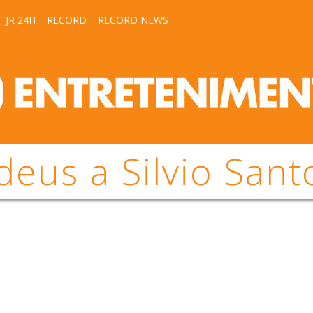
JR 24H
RECORD
RECORD NEWS
deus a Silvio Sant