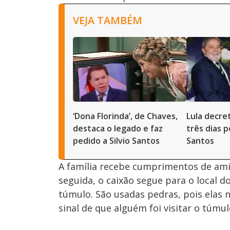
VEJA TAMBÉM
‘Dona Florinda’, de Chaves,
Lula decret
destaca o legado e faz
três dias p
pedido a Silvio Santos
Santos
A família recebe cumprimentos de amig
seguida, o caixão segue para o local d
túmulo. São usadas pedras, pois elas
sinal de que alguém foi visitar o túmul