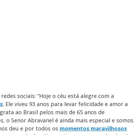
u
g
a
a
r
d
e
e
T
i
m
y
e
V
i
edes sociais: “Hoje o céu está alegre com a
d
s
. Ele viveu 93 anos para levar felicidade e amor a
 grata ao Brasil pelos mais de 65 anos de
ós, o Senor Abravanel é ainda mais especial e somos
nos deu e por todos os
momentos maravilhosos