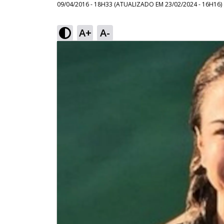
09/04/2016 - 18H33
(ATUALIZADO EM
23/02/2024 - 16H16
)
A+
A-