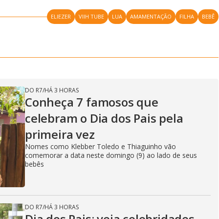
ELIEZER
VIIH TUBE
LUA
AMAMENTAÇÃO
FILHA
BEBÊ
DO R7
/
HÁ 3 HORAS
Conheça 7 famosos que
celebram o Dia dos Pais pela
primeira vez
Nomes como Klebber Toledo e Thiaguinho vão
comemorar a data neste domingo (9) ao lado de seus
bebês
DO R7
/
HÁ 3 HORAS
Dia dos Pais: veja celebridades