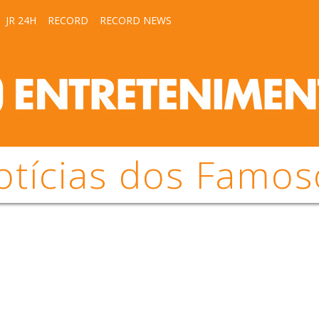
JR 24H
RECORD
RECORD NEWS
otícias dos Famos