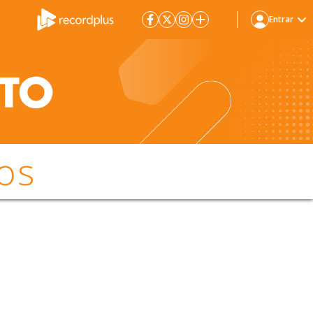
Entrar
os