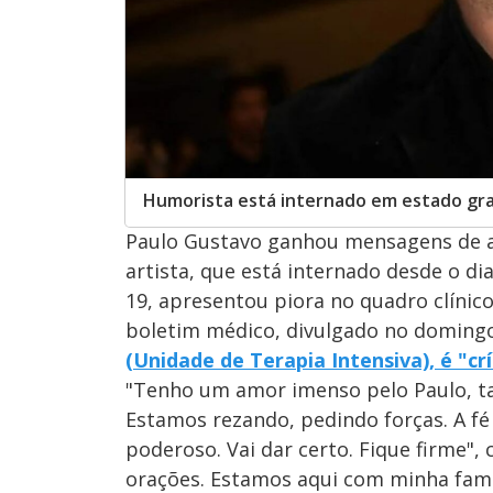
Humorista está internado em estado gra
Paulo Gustavo ganhou mensagens de a
artista, que está internado desde o d
19, apresentou piora no quadro clínic
boletim médico, divulgado no domingo
(Unidade de Terapia Intensiva), é "crí
"Tenho um amor imenso pelo Paulo, ta
Estamos rezando, pedindo forças. A fé 
poderoso. Vai dar certo. Fique firme"
orações. Estamos aqui com minha famí