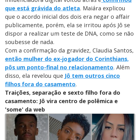
que está grávida do atleta
. Maiára explicou
que o acordo inicial dos dois era negar o affair
publicamente, porém, ela se irritou após Jô se
dispor a realizar um teste de DNA, como se não
soubesse de nada.
Com a confirmação da gravidez, Claudia Santos,
então mulher do ex-jogador do Corinthians,
pôs um ponto-final no relacionamento
. Além
disso, ela revelou que
Jô tem outros cinco
filhos fora do casamento
.
Traições, separação e sexto filho fora do
casamento: Jô vira centro de polêmica e
'some' da web