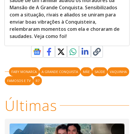
saúde de um familiar abalou os moradores da
Mansão de A Grande Conquista. Sensibilizados
com a situação, rivais e aliados se uniram para
enviar boas vibrações à Conquisteira,
relembraram momentos com ela e choraram de
saudades. Veja como foi!
FABY MONARCA
A GRANDE CONQUISTA
MÃE
SAÚDE
VAQUINHA
FAMOSOS E TV
R7
Últimas