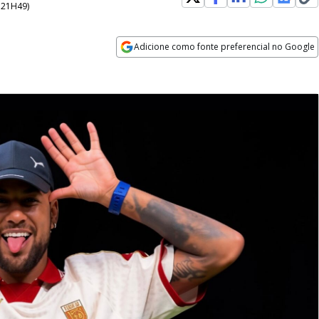
- 21H49
)
Adicione como fonte preferencial no Google
Opens in new window