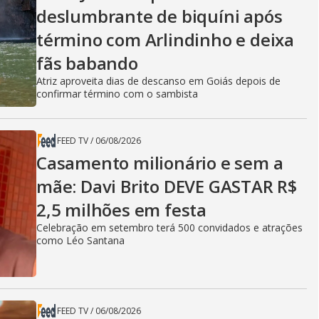
deslumbrante de biquíni após
término com Arlindinho e deixa
fãs babando
Atriz aproveita dias de descanso em Goiás depois de
confirmar término com o sambista
FEED TV
/
06/08/2026
Casamento milionário e sem a
mãe: Davi Brito DEVE GASTAR R$
2,5 milhões em festa
Celebração em setembro terá 500 convidados e atrações
como Léo Santana
FEED TV
/
06/08/2026