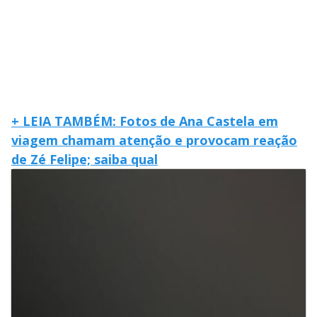
+ LEIA TAMBÉM: Fotos de Ana Castela em
viagem chamam atenção e provocam reação
de Zé Felipe; saiba qual