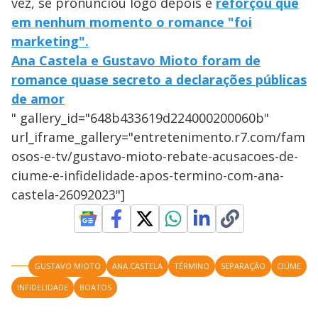
vez, se pronunciou logo depois e
reforçou que
em nenhum momento o romance "foi
marketing".
Ana Castela e Gustavo Mioto foram de
romance quase secreto a declarações públicas
de amor
" gallery_id="648b433619d224000200060b"
url_iframe_gallery="entretenimento.r7.com/fam
osos-e-tv/gustavo-mioto-rebate-acusacoes-de-
ciume-e-infidelidade-apos-termino-com-ana-
castela-26092023"]
GUSTAVO MIOTO
ANA CASTELA
TÉRMINO
SEPARAÇÃO
CIÚME
INFIDELIDADE
BOATOS