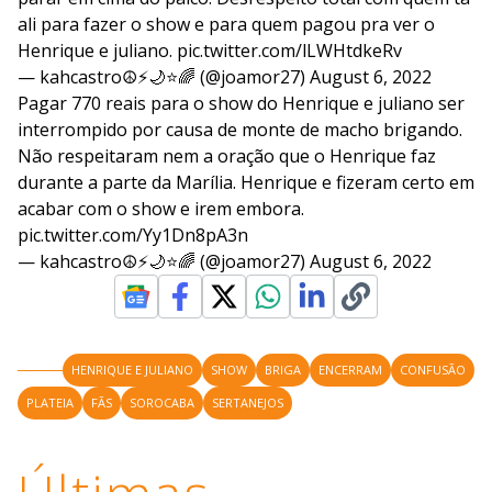
ali para fazer o show e para quem pagou pra ver o
Henrique e juliano.
pic.twitter.com/lLWHtdkeRv
— kahcastro☮️⚡️🌙⭐️🌈 (@joamor27)
August 6, 2022
Pagar 770 reais para o show do Henrique e juliano ser
interrompido por causa de monte de macho brigando.
Não respeitaram nem a oração que o Henrique faz
durante a parte da Marília. Henrique e fizeram certo em
acabar com o show e irem embora.
pic.twitter.com/Yy1Dn8pA3n
— kahcastro☮️⚡️🌙⭐️🌈 (@joamor27)
August 6, 2022
HENRIQUE E JULIANO
SHOW
BRIGA
ENCERRAM
CONFUSÃO
PLATEIA
FÃS
SOROCABA
SERTANEJOS