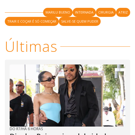
MARILU BUENO
INTERNADA
CIRURGIA
ATRIZ
TRAIR E COÇAR É SÓ COMEÇAR
SALVE-SE QUEM PUDER
Últimas
DO R7
/
HÁ 6 HORAS