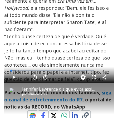
realmente a queria em
Era uma vez em...
Hollywood,
ela respondeu: “Bem, ele fez isso e
aí todo mundo disse: ‘Ela não é bonita o
suficiente para interpretar Sharon Tate’, e aí
não fizeram”.
“Tenho quase certeza de que é verdade. Ou é
aquela coisa de eu contar essa história desse
jeito há tanto tempo que acabei acreditando.
Não, mas eu... tenho quase certeza de que isso
aconteceu... ou ele simplesmente nunca me
considerou para o papel e a internet, tipo, fez
L
o
a
questão de me chamar de feia”, completou.
d
C
P
V
A
P
F
e
o
l
o
v
u
d
m
a
l
a
l
:
Jennifer Lawrence diz que evita assistir aos próprios filmes
p
y
t
n
l
4
Para saber tudo do mundo dos famosos,
siga
a
a
ç
s
.
por
Famosos e TV
r
r
a
c
8
t
1
r
l
r
8
o canal de entretenimento do R7
, o portal de
i
0
1
e
%
l
s
0
e
h
notícias da RECORD, no WhatsApp
e
s
n
a
g
e
r
u
g
n
u
d
n