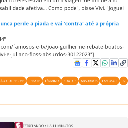
quanto eles estão em uma viagem de fim de ano.
sabilidade afetiva… Como pode", disse Vivi. "Joguei
unca perde a piada e vai 'contra' até a própria
d4"
7.com/famosos-e-tv/joao-guilherme-rebate-boatos-
vi-e-juliano-floss-absurdos-30122023"]
OÃO GUILHERME
REBATE
TÉRMINO
BOATOS
ABSURDOS
FAMOSOS
R7
ESTRELANDO
/
HÁ 11 MINUTOS