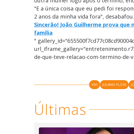
outra mulher logo após o término, en
"E a única coisa que eu pedi foi respon
2 anos da minha vida fora", desabafou.
Sincerão! João Guilherme prova que n
família
" gallery_id="655500f7cd77c08cd90004
url_iframe_gallery="entretenimento.r
de-que-teve-relacao-com-termino-de-vi
VIVI
JULIANO FLOSS
J
Últimas