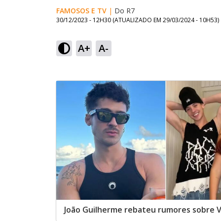
FAMOSOS E TV
|
Do R7
30/12/2023 - 12H30
(ATUALIZADO EM
29/03/2024 - 10H53
)
A+
A-
João Guilherme rebateu rumores sobre Viv