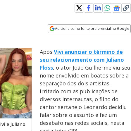
Adicione como fonte preferencial no Google
Opens in new window
Após
Vivi anunciar o término de
seu relacionamento com Juliano
Floss
, o ator João Guilherme viu seu
nome envolvido em boatos sobre a
separação dos dois artistas.
Irritado com as publicações de
diversos internautas, o filho do
cantor sertanejo Leonardo decidiu
falar sobre o assunto e fez um
desabafo nas redes sociais, nesta
i e Juliano
sexta-feira (29).