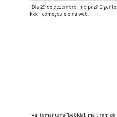
"Dia 29 de dezembro, mó paz? E gente
kkk", começou ele na web.
"Vai tomar uma [bebida], me tirem de s