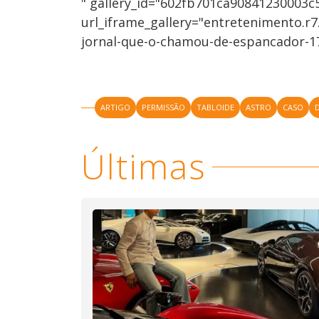
" gallery_id="602fb701ca90841230003c
url_iframe_gallery="entretenimento.r
jornal-que-o-chamou-de-espancador-1
ARTIGO
PERMISSÃO
TABLOIDE
ASTRO
CASO
Últimas