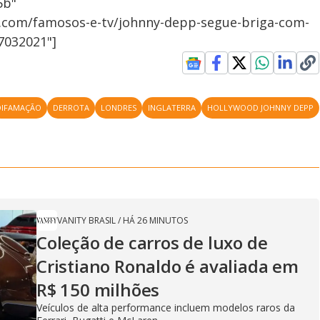
5b"
7.com/famosos-e-tv/johnny-depp-segue-briga-com-
7032021"]
DIFAMAÇÃO
DERROTA
LONDRES
INGLATERRA
HOLLYWOOD JOHNNY DEPP
VANITY BRASIL
/
HÁ 26 MINUTOS
Coleção de carros de luxo de
Cristiano Ronaldo é avaliada em
R$ 150 milhões
Veículos de alta performance incluem modelos raros da