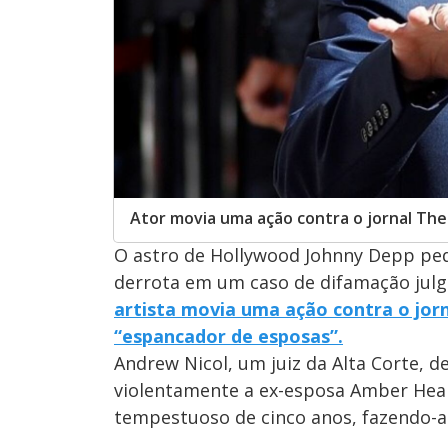
Ator movia uma ação contra o jornal The
O astro de Hollywood Johnny Depp pedi
derrota em um caso de difamação julg
artista movia uma ação contra o jorn
“espancador de esposas”.
Andrew Nicol, um juiz da Alta Corte,
violentamente a ex-esposa Amber Hea
tempestuoso de cinco anos, fazendo-a 