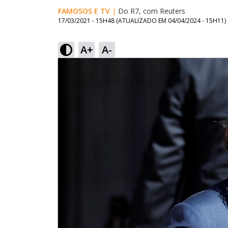
FAMOSOS E TV
|
Do R7, com Reuters
17/03/2021 - 15H48
(ATUALIZADO EM
04/04/2024 - 15H11
)
A+
A-