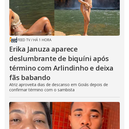
FEED TV
/
HÁ 1 HORA
Erika Januza aparece
deslumbrante de biquíni após
término com Arlindinho e deixa
fãs babando
Atriz aproveita dias de descanso em Goiás depois de
confirmar término com o sambista