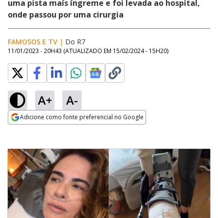
uma pista maís íngreme e foi levada ao hospital,
onde passou por uma cirurgia
FAMOSOS E TV
|
Do R7
11/01/2023 - 20H43
(ATUALIZADO EM
15/02/2024 - 15H20
)
A+
A-
Adicione como fonte preferencial no Google
Opens in new window