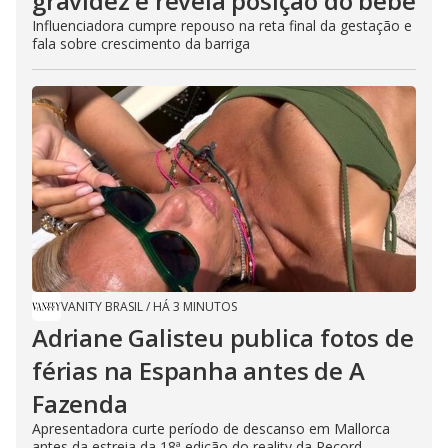
gravidez e revela posição do bebê
Influenciadora cumpre repouso na reta final da gestação e
fala sobre crescimento da barriga
VANITY BRASIL
/
HÁ 3 MINUTOS
Adriane Galisteu publica fotos de
férias na Espanha antes de A
Fazenda
Apresentadora curte período de descanso em Mallorca
antes da estreia da 18ª edição do reality da Record