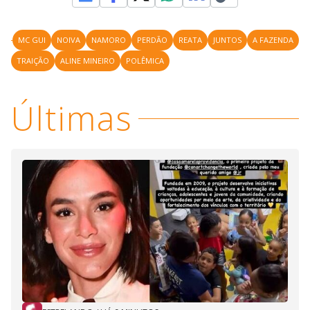
MC GUI
NOIVA
NAMORO
PERDÃO
REATA
JUNTOS
A FAZENDA
TRAIÇÃO
ALINE MINEIRO
POLÊMICA
Últimas