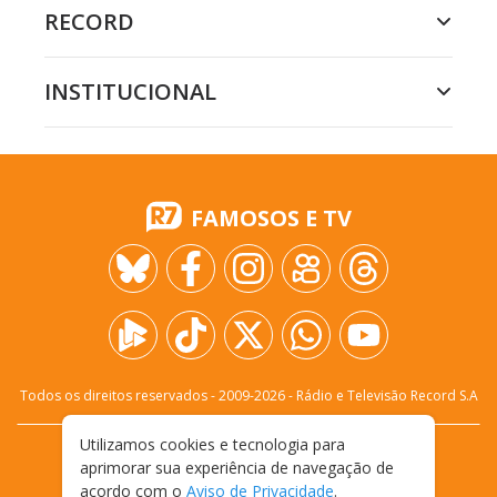
RECORD
INSTITUCIONAL
FAMOSOS E TV
Todos os direitos reservados - 2009-
2026
- Rádio e Televisão Record S.A
Utilizamos cookies e tecnologia para
CARREIRA
FALE CONOSCO
PRIVACIDADE
aprimorar sua experiência de navegação de
TERMOS E CONDIÇÕES DE USO
acordo com o
Aviso de Privacidade
.