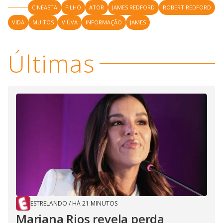
CINEASTA
FILHO
ATOR
JAMES REDFORD
ROBERT REDFORD
VIDA
MUITOS
VIÚVA
INFORMAÇÃO
JAMES
Últimas
ESTRELANDO
/
HÁ 21 MINUTOS
Mariana Rios revela perda