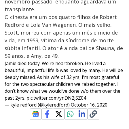
novembro passado, enquanto aguardava um
transplante.
O cinesta era um dos quatro filhos de Robert
Redford e Lola Van Wagenen. O mais velho,
Scott, morreu com apenas um mês e meio de
vida, em 1959, vítima da síndrome de morte
súbita infantil. O ator é ainda pai de Shauna, de
59 anos, e Amy, de 49.
Jamie died today. We’re heartbroken. He lived a
beautiful, impactful life & was loved by many. He will be
deeply missed. As his wife of 32 yrs, I’m most grateful
for the two spectacular children we raised together. I
don’t know what we would’ve done w/o them over the
past 2yrs.
pic.twitter.com/ynDN2jSZ04
— kyle redford (@kyleredford)
October 16, 2020