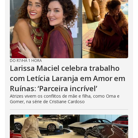
d
e
o
DO R7
/
HÁ 1 HORA
Larissa Maciel celebra trabalho
com Letícia Laranja em Amor em
Ruínas: ‘Parceira incrível’
Atrizes vivem os conflitos de mãe e filha, como Orna e
Gomer, na série de Cristiane Cardoso