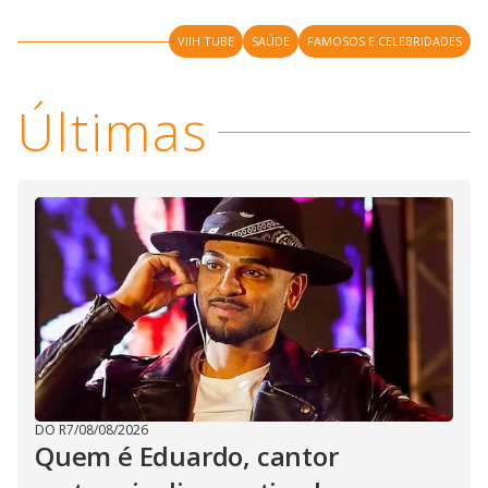
s
y
VIIH TUBE
SAÚDE
FAMOSOS E CELEBRIDADES
M
V
u
d
Últimas
o
i
d
e
o
DO R7
/
08/08/2026
Quem é Eduardo, cantor