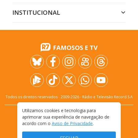
INSTITUCIONAL
FAMOSOS E TV
Todos os direitos reservados - 2009-
2026
- Rádio e Televisão Record S.A
Utilizamos cookies e tecnologia para
CARREIRA
FALE CONOSCO
PRIVACIDADE
aprimorar sua experiência de navegação de
TERMOS E CONDIÇÕES DE USO
acordo com o
Aviso de Privacidade
.