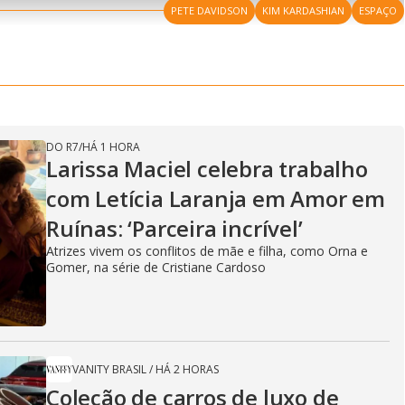
l
e
a
-
i
PETE DAVIDSON
l
KIM KARDASHIAN
ESPAÇO
r
P
o
i
c
n
c
i
t
d
u
g
a
a
r
d
e
e
T
i
m
y
e
DO R7
/
HÁ 1 HORA
Larissa Maciel celebra trabalho
com Letícia Laranja em Amor em
V
Ruínas: ‘Parceira incrível’
Atrizes vivem os conflitos de mãe e filha, como Orna e
Gomer, na série de Cristiane Cardoso
i
d
VANITY BRASIL
/
HÁ 2 HORAS
Coleção de carros de luxo de