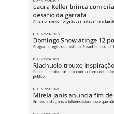
DO R7
/
10/01/2017
Laura Keller brinca com cri
desafio da garrafa
Atriz e o marido, Jorge Sousa, estavam em lua 
DO R7
/
25/07/2016
Domingo Show atinge 12 pon
Programa registrou média de 9 pontos, pico de 
DO R7
/
25/07/2021
Riachuelo trouxe inspiraçã
Parceria de oferecimento contou com conteúdos 
público
DO R7
/
19/08/2021
Mirela Janis anuncia fim d
Em seu Instagram, a influenciadora disse que n