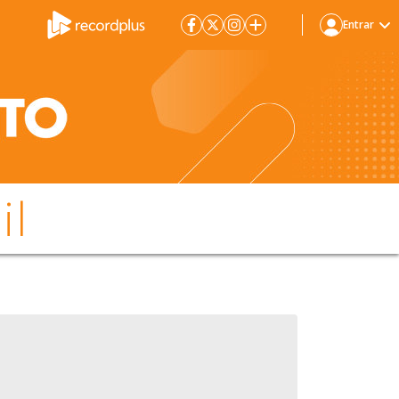
Entrar
il