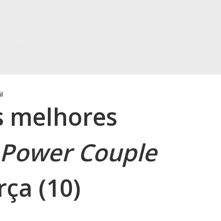
il
 melhores
Power Couple
rça (10)