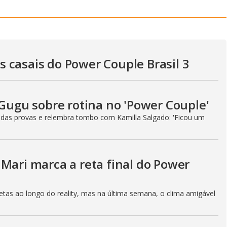
y
V
 casais do Power Couple Brasil 3
i
 Gugu sobre rotina no 'Power Couple'
d
 das provas e relembra tombo com Kamilla Salgado: 'Ficou um
e
Mari marca a reta final do Power
o
etas ao longo do reality, mas na última semana, o clima amigável