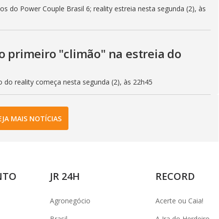
s do Power Couple Brasil 6; reality estreia nesta segunda (2), às
o primeiro "climão" na estreia do
o do reality começa nesta segunda (2), às 22h45
EJA MAIS NOTÍCIAS
NTO
JR 24H
RECORD
Agronegócio
Acerte ou Caia!
Brasil
A Ira do Herdeiro