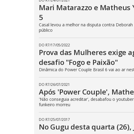
DO R7
/
24/07/2021
Mari Matarazzo e Matheus 
5
Casal levou a melhor na disputa contra Debora
público
DO R7
/
17/05/2022
Prova das Mulheres exige a
desafio "Fogo e Paixão"
Dinâmica do Power Couple Brasil 6 vai ao ar nesta
DO R7
/
26/07/2021
Após 'Power Couple', Math
'Não conseguia acreditar', desabafou o youtube
funkeiro morreu
DO R7
/
25/07/2017
No Gugu desta quarta (26)