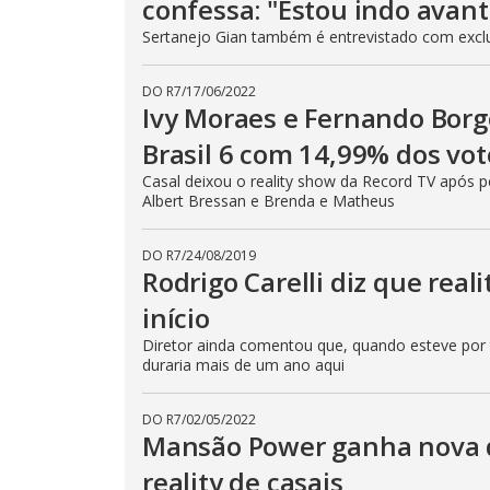
confessa: "Estou indo avant
Sertanejo Gian também é entrevistado com exclus
DO R7
/
17/06/2022
Ivy Moraes e Fernando Borg
Brasil 6 com 14,99% dos vot
Casal deixou o reality show da Record TV após pe
Albert Bressan e Brenda e Matheus
DO R7
/
24/08/2019
Rodrigo Carelli diz que rea
início
Diretor ainda comentou que, quando esteve por tr
duraria mais de um ano aqui
DO R7
/
02/05/2022
Mansão Power ganha nova 
reality de casais