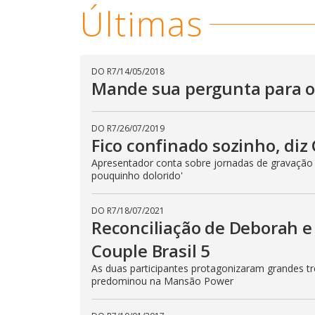
Últimas
DO R7
/
14/05/2018
Mande sua pergunta para os
DO R7
/
26/07/2019
Fico confinado sozinho, diz
Apresentador conta sobre jornadas de gravação
pouquinho dolorido'
DO R7
/
18/07/2021
Reconciliação de Deborah e 
Couple Brasil 5
As duas participantes protagonizaram grandes tr
predominou na Mansão Power