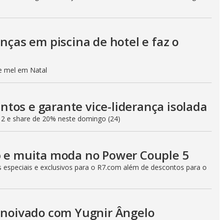
o
anças em piscina de hotel e faz o
de mel em Natal
tos e garante vice-liderança isolada
12 e share de 20% neste domingo (24)
o e muita moda no Power Couple 5
especiais e exclusivos para o R7.com além de descontos para o
e noivado com Yugnir Ângelo