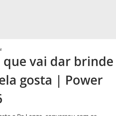
il
 que vai dar brinde
ela gosta | Power
6