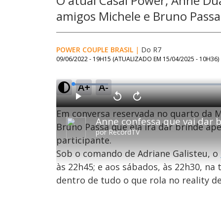
O atual Casal Power, Anne Du
amigos Michele e Bruno Passa
POWER COUPLE BRASIL
|
Do R7
09/06/2022 - 19H15
(ATUALIZADO EM
15/04/2025 - 10H36
)
A+
A-
L
o
a
d
P
V
A
e
l
o
v
d
Em conversa reservada no quarto da M
a
l
a
:
y
t
n
1
a
ç
Bruno Passa que ela irá dar brinde a
0
r
a
.
por
RecordTV
1
r
7
participante.
0
1
4
s
0
%
e
s
Sob o comando de Adriane Galisteu, o
g
e
u
g
n
u
às 22h45; e aos sábados, às 22h30, na 
d
n
o
d
dentro de tudo o que rola no reality de
s
o
s
M