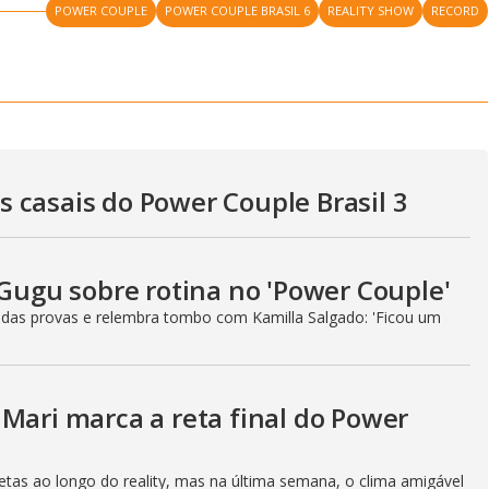
y
POWER COUPLE
POWER COUPLE BRASIL 6
REALITY SHOW
RECORD
e
V
i
 casais do Power Couple Brasil 3
d
 Gugu sobre rotina no 'Power Couple'
 das provas e relembra tombo com Kamilla Salgado: 'Ficou um
e
Mari marca a reta final do Power
etas ao longo do reality, mas na última semana, o clima amigável