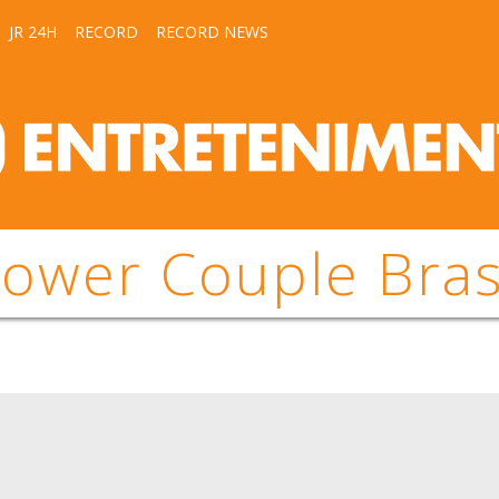
JR 24H
RECORD
RECORD NEWS
ower Couple Bras