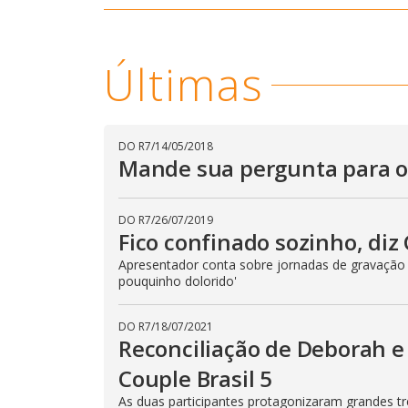
u
d
o
Últimas
DO R7
/
14/05/2018
Mande sua pergunta para os
DO R7
/
26/07/2019
Fico confinado sozinho, diz
Apresentador conta sobre jornadas de gravação
pouquinho dolorido'
DO R7
/
18/07/2021
Reconciliação de Deborah e 
Couple Brasil 5
As duas participantes protagonizaram grandes tr