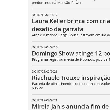
predominou na Mansão Power
DO R7
/
10/01/2017
Laura Keller brinca com cri
desafio da garrafa
Atriz e o marido, Jorge Sousa, estavam em lua 
DO R7
/
25/07/2016
Domingo Show atinge 12 pon
Programa registrou média de 9 pontos, pico de 
DO R7
/
25/07/2021
Riachuelo trouxe inspiraçã
Parceria de oferecimento contou com conteúdos 
público
DO R7
/
19/08/2021
Mirela Janis anuncia fim d