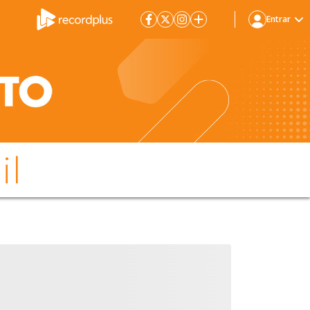
Entrar
il