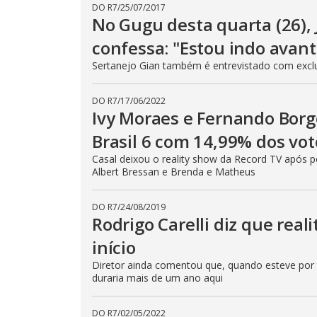
DO R7
/
25/07/2017
No Gugu desta quarta (26)
confessa: "Estou indo avant
Sertanejo Gian também é entrevistado com exclus
DO R7
/
17/06/2022
Ivy Moraes e Fernando Borg
Brasil 6 com 14,99% dos vot
Casal deixou o reality show da Record TV após pe
Albert Bressan e Brenda e Matheus
DO R7
/
24/08/2019
Rodrigo Carelli diz que rea
início
Diretor ainda comentou que, quando esteve por tr
duraria mais de um ano aqui
DO R7
/
02/05/2022